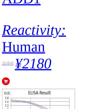
Reactivity:
Human
¥2180
目录价