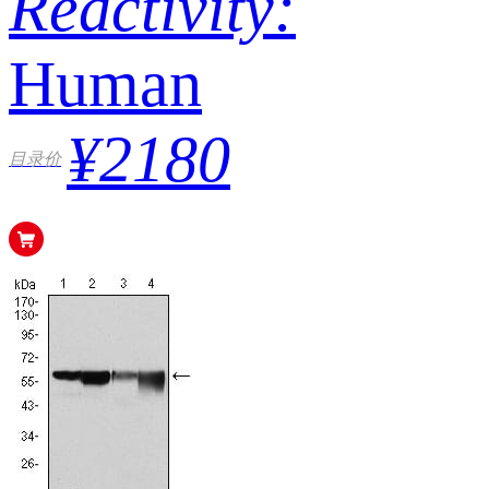
Reactivity:
Human
¥2180
目录价