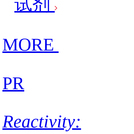
试剂
MORE
PR
Reactivity: