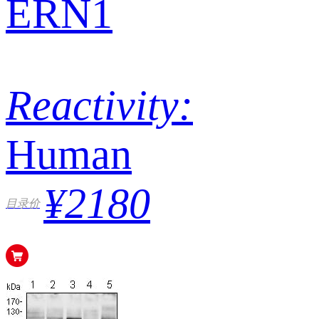
ERN1
Reactivity:
Human
¥2180
目录价