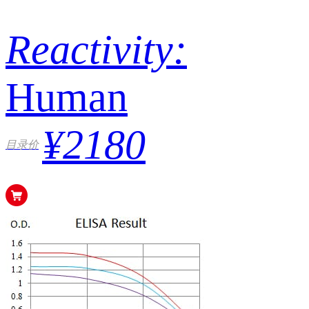
Reactivity:
Human
¥2180
目录价