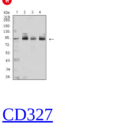
CD327