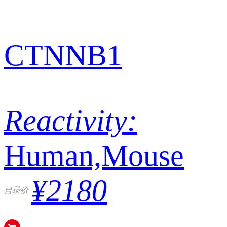
CTNNB1
Reactivity:
Human,Mouse
¥2180
目录价