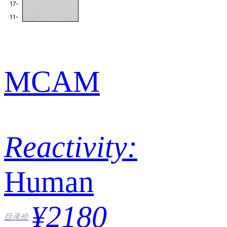
MCAM
Reactivity:
Human
¥2180
目录价