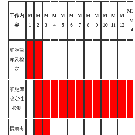
M1
工作内
M
M
M
M
M
M
M
M
M
M
M
M
-M
容
1
2
3
4
5
6
7
8
9
10
11
12
4
细胞建
库及检
定
细胞库
稳定性
检测
慢病毒