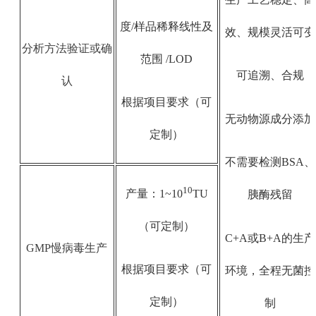
度/样品稀释线性及
效、规模灵活可变
分析方法验证或确
范围 /LOD
可追溯、合规
认
根据项目要求（可
无动物源成分添加
定制）
不需要检测BSA、
10
产量：1~10
TU
胰酶残留
（可定制）
C+A或B+A的生产
GMP慢病毒生产
根据项目要求（可
环境，全程无菌控
定制）
制