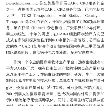
Biotechnologies, Inc. 是全美最早开展CAR-T CRO服务的企
之一，占据美国80%的CAR-T CRO服务市场，已为包括哈
大学、TCR2 Therapeutics、Avid Biotics、Corning、
Therapeutics等公司在内的几十家机构提供了近500项高质量
务，屡次获得《Nature》杂志报道，广受学界和业界好评。
泰生物经过二十年的沉淀，在CAR-T细胞药物治疗方向已
成从临床前到探索性临床到IND申报的丰富管线，公司自主
发的多个CAR-T细胞治疗项目相继在国内多家三甲医院进
临床试验阶段，覆盖病种包含血液瘤、多种实体瘤等。
作为一个专业的慢病毒载体生产平台，远泰生物建有400
平方米GMP厂房，拥有自主知识产权的慢病毒高产量的成
悬浮细胞生产工艺，在病毒载体的构建、研发、生产、质量
制等领域均有丰富的技术积累，单批次生产规模质粒产量可
11
g级、慢病毒产量可达10
TU级。可根据客户需求满足10
200+例病人的慢病毒需求量，已成功为国内外客户提供300
例IIT细胞治疗用慢病毒载体。同时，远泰生物可提供从靶