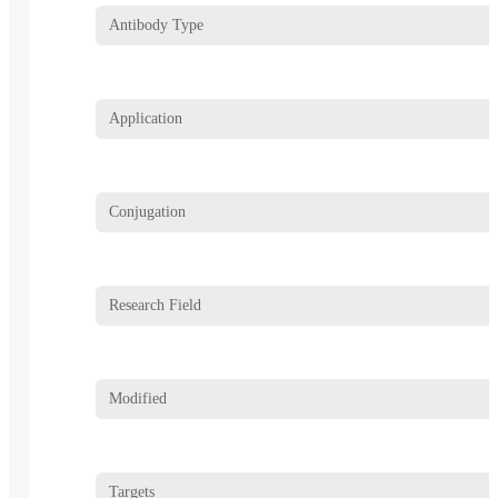
Antibody Type
Application
Conjugation
Research Field
Modified
Targets