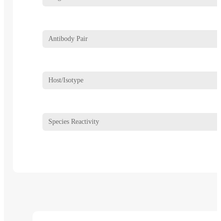
Antibody Pair
Host/Isotype
Species Reactivity