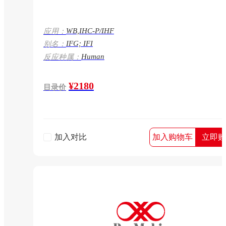
WB,IHC-P/IHF
应用：
IFG; IFI
别名：
Human
反应种属：
¥2180
目录价
加入对比
加入购物车
立即购