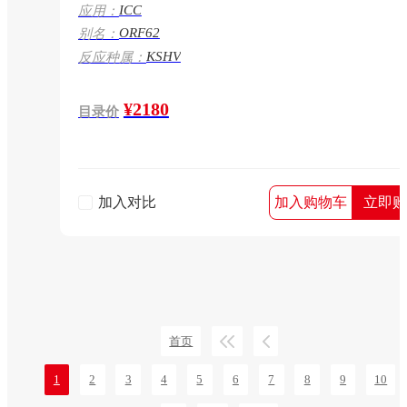
ICC
应用：
ORF62
别名：
KSHV
反应种属：
¥2180
目录价
加入对比
加入购物车
立即购
首页
1
2
3
4
5
6
7
8
9
10