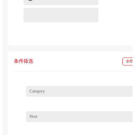
重组蛋白
In vivo级抗体试剂
条件筛选
全部
Category
Host