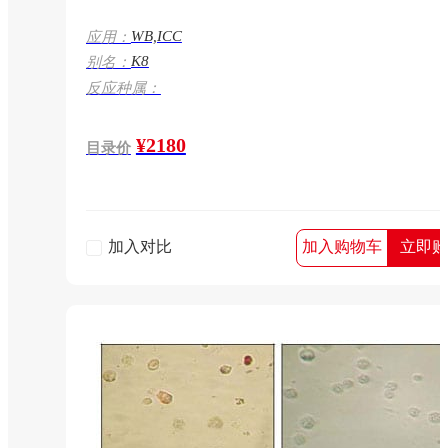
WB,ICC
应用：
K8
别名：
反应种属：
¥2180
目录价
加入对比
加入购物车
立即购