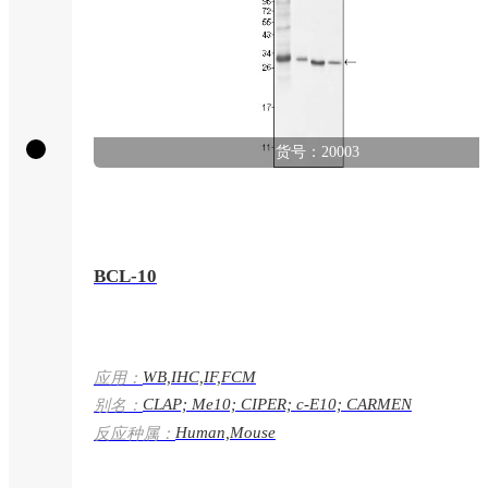
货号：20003
BCL-10
WB,IHC,IF,FCM
应用：
CLAP; Me10; CIPER; c-E10; CARMEN
别名：
Human,Mouse
反应种属：