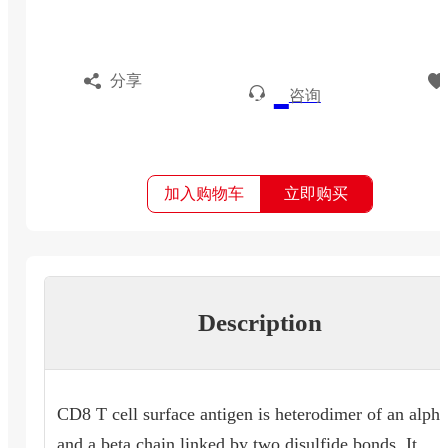
分享
咨询
加入购物车
立即购买
Description
CD8 T cell surface antigen is heterodimer of an alpha
and a beta chain linked by two disulfide bonds .It