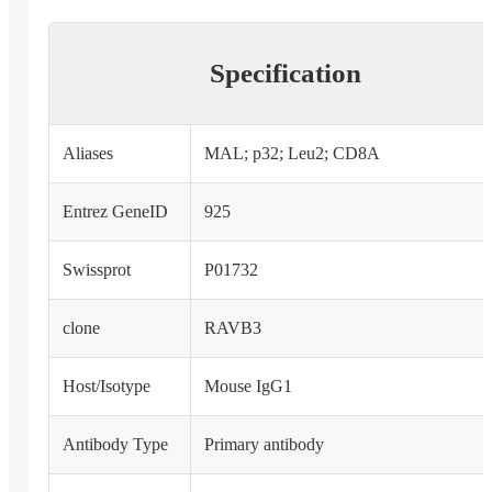
Specification
Aliases
MAL; p32; Leu2; CD8A
Entrez GeneID
925
Swissprot
P01732
clone
RAVB3
Host/Isotype
Mouse IgG1
Antibody Type
Primary antibody