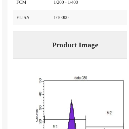
FCM
1/200 - 1/400
ELISA
1/10000
Product Image