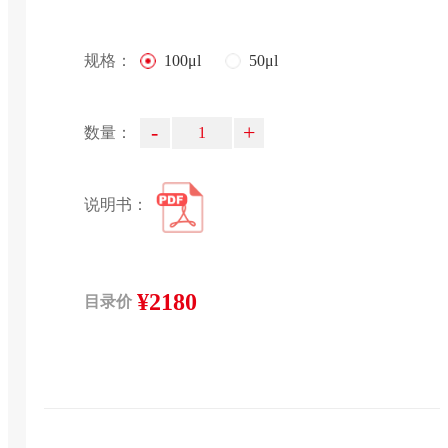
规格：
100μl
50μl
-
+
数量：
说明书：
¥2180
目录价