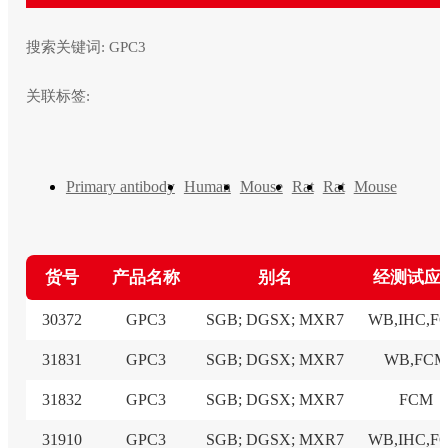
搜索关键词:
GPC3
关联标签:
Primary antibody
Human
Mouse
Rat
Rat
Mouse
货号
产品名称
别名
经测试应
30372
GPC3
SGB; DGSX; MXR7
WB,IHC,F
31831
GPC3
SGB; DGSX; MXR7
WB,FCM
31832
GPC3
SGB; DGSX; MXR7
FCM
31910
GPC3
SGB; DGSX; MXR7
WB,IHC,F