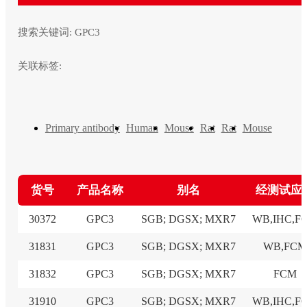
搜索关键词:
GPC3
关联标签:
Primary antibody
Human
Mouse
Rat
Rat
Mouse
货号
产品名称
别名
经测试应
30372
GPC3
SGB; DGSX; MXR7
WB,IHC,F
31831
GPC3
SGB; DGSX; MXR7
WB,FCM
31832
GPC3
SGB; DGSX; MXR7
FCM
31910
GPC3
SGB; DGSX; MXR7
WB,IHC,F