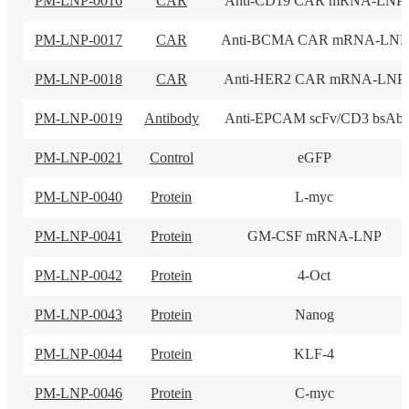
PM-LNP-0016
CAR
Anti-CD19 CAR mRNA-LNP
PM-LNP-0017
CAR
Anti-BCMA CAR mRNA-LNP
PM-LNP-0018
CAR
Anti-HER2 CAR mRNA-LNP
PM-LNP-0019
Antibody
Anti-EPCAM scFv/CD3 bsAb
PM-LNP-0021
Control
eGFP
PM-LNP-0040
Protein
L-myc
PM-LNP-0041
Protein
GM-CSF mRNA-LNP
PM-LNP-0042
Protein
4-Oct
PM-LNP-0043
Protein
Nanog
PM-LNP-0044
Protein
KLF-4
PM-LNP-0046
Protein
C-myc