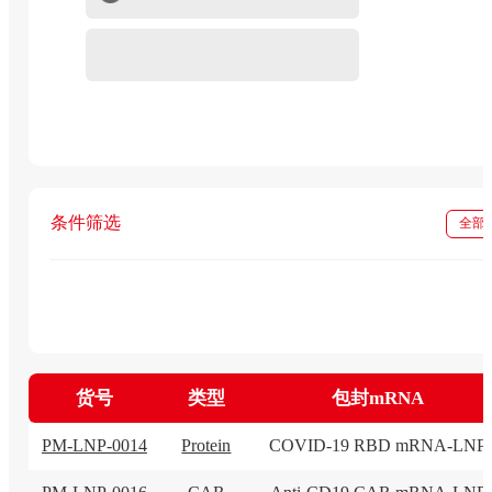
重组蛋白
In vivo级抗体试剂
条件筛选
全部
货号
类型
包封mRNA
PM-LNP-0014
Protein
COVID-19 RBD mRNA-LNP