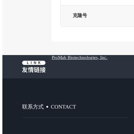
克隆号
ProMab Biotechnologies, Inc.
CONTACT
联系方式