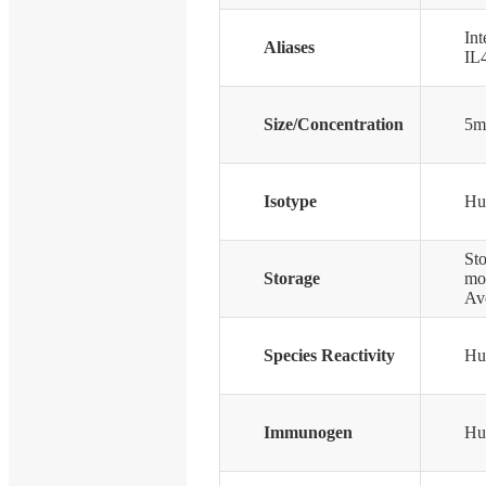
Int
Aliases
IL
Size/Concentration
5m
Isotype
Hu
Sto
Storage
mon
Avo
Species Reactivity
Hu
Immunogen
Hu