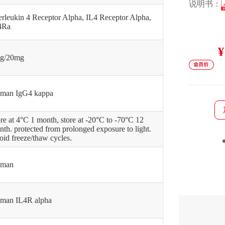
说明书：
erleukin 4 Receptor Alpha, IL4 Receptor Alpha,
4Ra
¥
g/20mg
man IgG4 kappa
re at 4°C 1 month, store at -20°C to -70°C 12
th. protected from prolonged exposure to light.
id freeze/thaw cycles.
man
man IL4R alpha