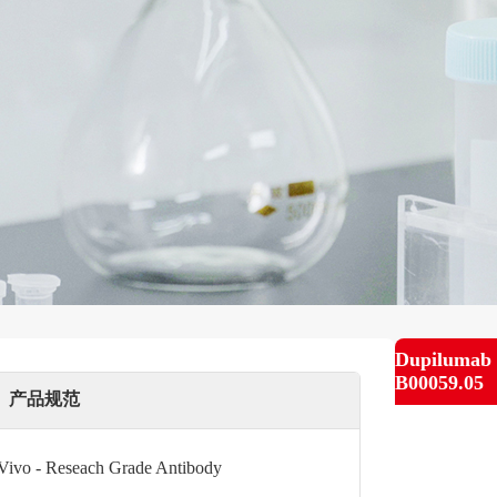
Dupilumab 
B00059.05
产品规范
 Vivo - Reseach Grade Antibody