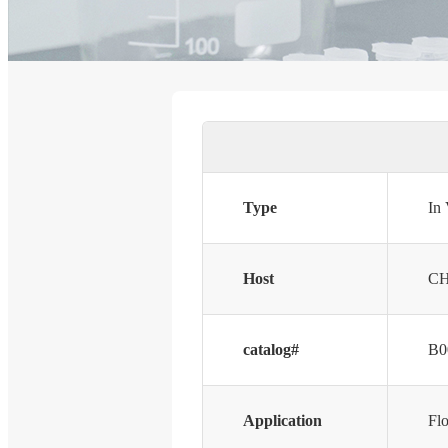
Type
In
Host
CH
catalog#
B0
Application
Fl