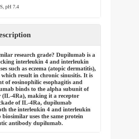
S, pH 7.4
escription
milar research grade? Dupilumab is a
king interleukin 4 and interleukin
ases such as eczema (atopic dermatitis),
ich result in chronic sinusitis. It is
nt of eosinophilic esophagitis and
umab binds to the alpha subunit of
r (IL-4Ra), making it a receptor
ckade of IL-4Ra, dupilumab
th the interleukin 4 and interleukin
biosimilar uses the same protein
utic antibody dupilumab.