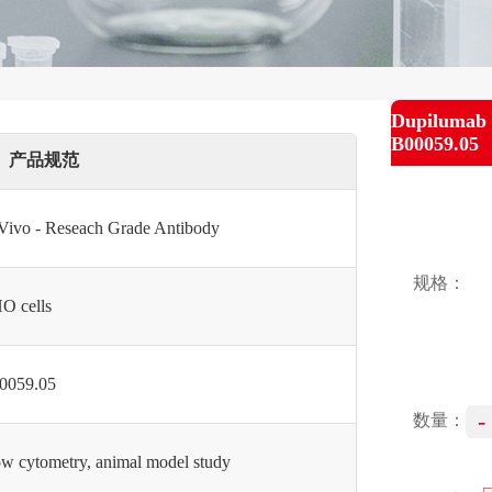
Dupilumab 
B00059.05
产品规范
 Vivo - Reseach Grade Antibody
规格：
O cells
0059.05
-
数量：
ow cytometry, animal model study