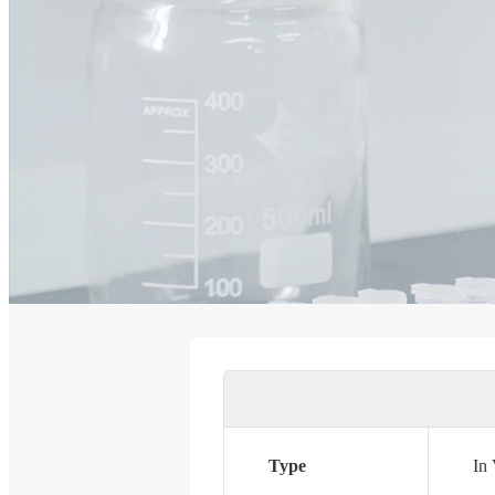
Type
In