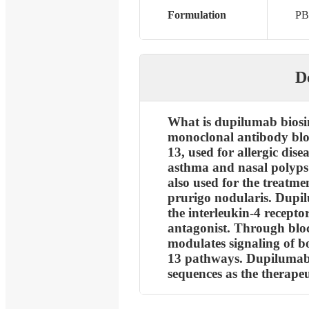
Formulation
PB
D
What is dupilumab biosi
monoclonal antibody bloc
13, used for allergic dise
asthma and nasal polyps wh
also used for the treatme
prurigo nodularis. Dupil
the interleukin-4 recepto
antagonist. Through blo
modulates signaling of bo
13 pathways. Dupilumab 
sequences as the therape