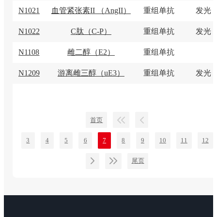
N1021
血管紧张素II （AngII）
重组单抗
发光
N1022
C肽（C-P）
重组单抗
发光
N1108
雌二醇（E2）
重组单抗
N1209
游离雌三醇（uE3）
重组单抗
发光
首页
3
4
5
6
7
8
9
10
11
12
尾页