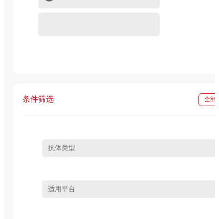
重组蛋白
In vivo级抗体试剂
条件筛选
全部
抗体类型
适用平台