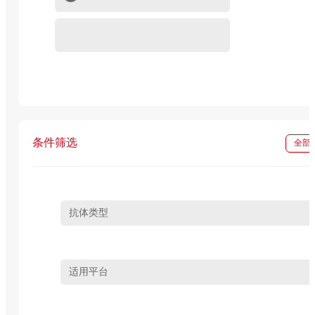
重组蛋白
In vivo级抗体试剂
条件筛选
全部
抗体类型
适用平台