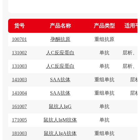
货号
产品名称
产品类型
适用
100701
孕酮抗原
重组抗原
131002
人C反应蛋白
单抗
层析、
131003
人C反应蛋白
单抗
层析、
141003
SAA抗体
重组单抗
层析
141004
SAA抗体
重组单抗
层析
161007
鼠抗人IgG
单抗
171005
鼠抗人IgM抗体
单抗
181003
鼠抗人IgA抗体
重组单抗