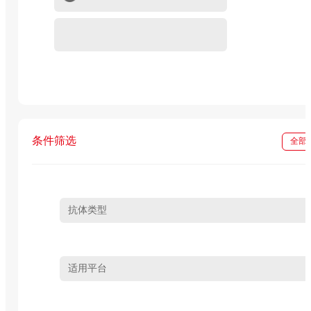
重组蛋白
In vivo级抗体试剂
条件筛选
全部
抗体类型
适用平台