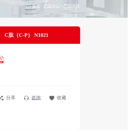
首页
>
产品中心
>
产品详情
C肽（C-P） N1021
分享
咨询
收藏