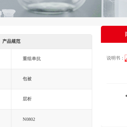
产品规范
说明书：
重组单抗
包被
层析
N0802