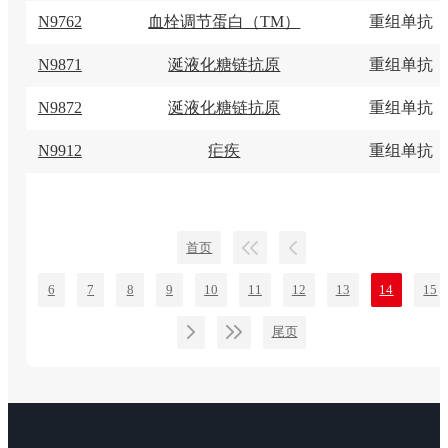
N9762
血栓调节蛋白（TM）
重组单抗
N9871
涎液化糖链抗原
重组单抗
N9872
涎液化糖链抗原
重组单抗
N9912
疟疾
重组单抗
首页
6
7
8
9
10
11
12
13
14
15
尾页