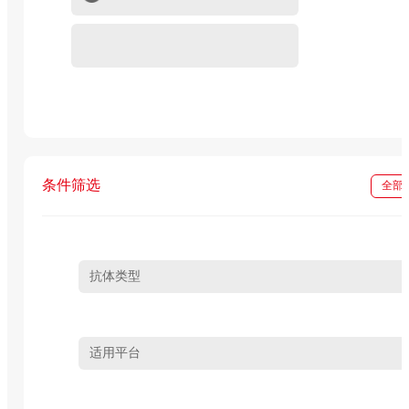
重组蛋白
In vivo级抗体试剂
条件筛选
全部
抗体类型
适用平台