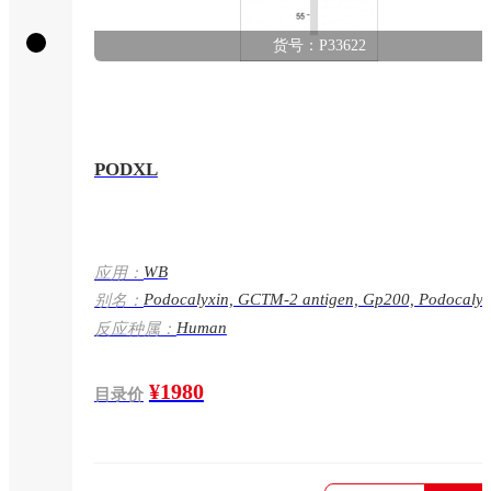
货号：P33622
PODXL
WB
应用：
Podocalyxin, GCTM-2 antigen, Gp200, Podocalyx
别名：
like protein 1, PC, PCLP-1, PODXL, PCLP, PCLP1
Human
反应种属：
¥1980
目录价