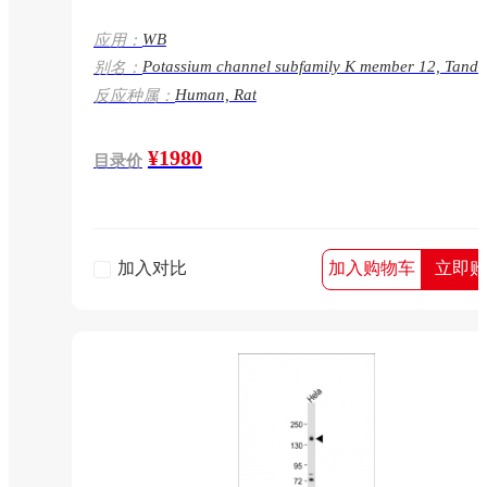
WB
应用：
Potassium channel subfamily K member 12, Tand
别名：
pore domain halothane-inhibited potassium channe
Human, Rat
反应种属：
THIK-2, KCNK12
¥1980
目录价
加入对比
加入购物车
立即购