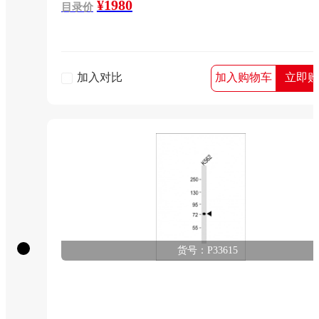
¥1980
ITF-1, TCF3, BHLHB21, E2A, ITF1
目录价
加入对比
加入购物车
立即购
货号：P33615