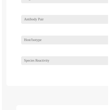
Antibody Pair
Host/Isotype
Species Reactivity