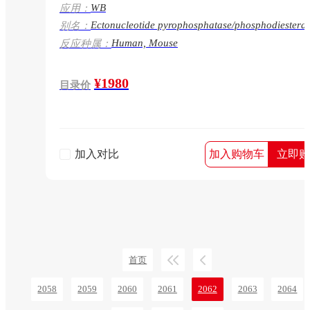
WB
应用：
Ectonucleotide pyrophosphatase/phosphodiestera
别名：
family member 1, E-NPP 1, Lymphocyte antigen 4
Human, Mouse
反应种属：
Ly-41, Phosphodiesterase I/nucleotide
pyrophosphatase 1, Plasma-cell membrane
glycoprotein PC-1, Alkaline phosphodiesterase I,
¥1980
Nucleotide pyrophosphatase, NPPase, Enpp1, Npp
目录价
Pc1, Pdnp1
加入对比
加入购物车
立即购
首页
2058
2059
2060
2061
2062
2063
2064