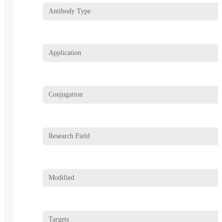
Antibody Type
Application
Conjugation
Research Field
Modified
Targets