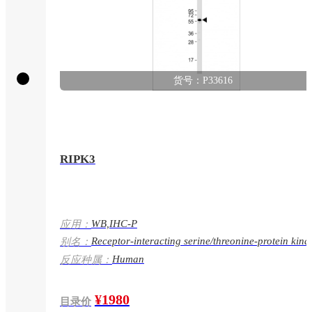
货号：P33616
RIPK3
WB,IHC-P
应用：
Receptor-interacting serine/threonine-protein kina
别名：
RIP-like protein kinase 3, Receptor-interacting pro
Human
反应种属：
3, RIP-3, RIPK3, RIP3
¥1980
目录价