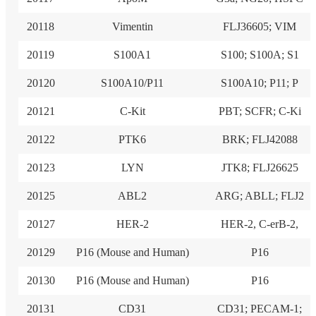
20118
Vimentin
FLJ36605; VIM
20119
S100A1
S100; S100A; S1
20120
S100A10/P11
S100A10; P11; P
20121
C-Kit
PBT; SCFR; C-Ki
20122
PTK6
BRK; FLJ42088
20123
LYN
JTK8; FLJ26625
20125
ABL2
ARG; ABLL; FLJ2
20127
HER-2
HER-2, C-erB-2,
20129
P16 (Mouse and Human)
P16
20130
P16 (Mouse and Human)
P16
20131
CD31
CD31; PECAM-1;