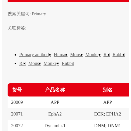
搜索关键词:
Primary
关联标签:
Primary antibody
Human
Mouse
Monkey
Rat
Rabbit
Rat
Mouse
Monkey
Rabbit
货号
产品名称
别名
20069
APP
APP
20071
EphA2
ECK; EPHA2
20072
Dynamin-1
DNM; DNM1