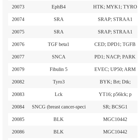
20073
EphB4
HTK; MYK1; TYRO
20074
SRA
SRAP; STRAA1
20075
SRA
SRAP; STRAA1
20076
TGF beta1
CED; DPD1; TGFB
20077
SNCA
PD1; NACP; PARK
20079
Fibulin 5
EVEC; UP50; ARM
20082
Tyro3
BYK; Brt; Dtk;
20083
Lck
YT16; p56lck; p
20084
SNCG (breast cancer-speci
SR; BCSG1
20085
BLK
MGC10442
20086
BLK
MGC10442