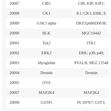
20087
CIB1
CIB; KIP; KIP1;
20088
CK1
K1; CK1; EHK; E
20089
GSK3 alpha
DKFZp686D0638;
20090
BLK
MGC10442
20091
Tyk2
JTK1
20092
ERK2
ERK; p38; p40;
20093
Myoglobin
PVALB; MGC13548
20094
Desmin
Desmin
20095
OVA
20097
MAP2K4
MAP2K4
20099
GSTP1
PI; DFN7; GST3;