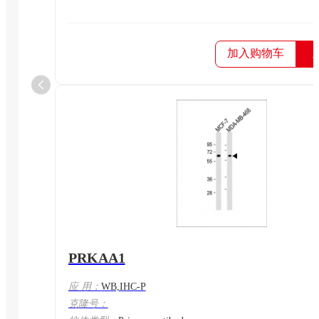
加入购物车
PRKAA1
应 用：
WB,IHC-P
克隆号：