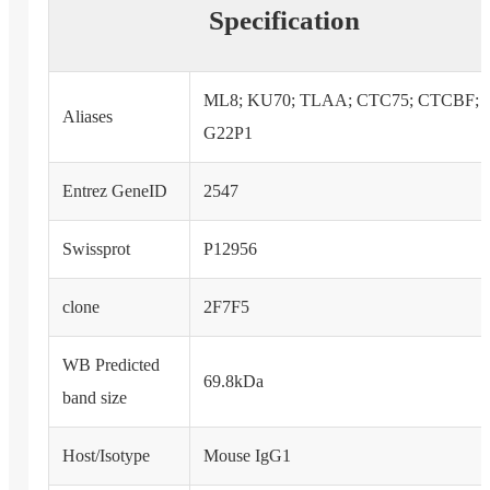
Specification
ML8; KU70; TLAA; CTC75; CTCBF;
Aliases
G22P1
Entrez GeneID
2547
Swissprot
P12956
clone
2F7F5
WB Predicted
69.8kDa
band size
Host/Isotype
Mouse IgG1