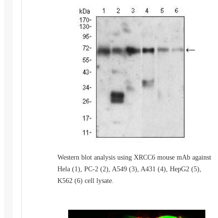
Western blot analysis using XRCC6 mouse mAb against
Hela (1), PC-2 (2), A549 (3), A431 (4), HepG2 (5),
K562 (6) cell lysate.