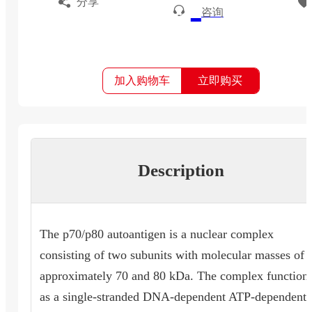
分享
咨询
加入购物车
立即购买
Description
The p70/p80 autoantigen is a nuclear complex
consisting of two subunits with molecular masses of
approximately 70 and 80 kDa. The complex function
as a single-stranded DNA-dependent ATP-dependent