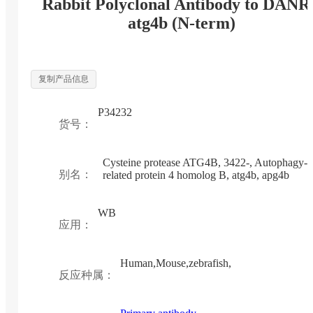
Rabbit Polyclonal Antibody to DAN
atg4b (N-term)
复制产品信息
P34232
货号：
Cysteine protease ATG4B, 3422-, Autophagy-
别名：
related protein 4 homolog B, atg4b, apg4b
WB
应用：
Human,Mouse,zebrafish,
反应种属：