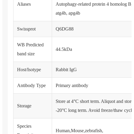
Aliases
Autophagy-related protein 4 homolog B,
atg4b, apg4b
Swissprot
Q6DG88
WB Predicted
44.5kDa
band size
Host/Isotype
Rabbit IgG
Antibody Type
Primary antibody
Store at 4°C short term. Aliquot and store
Storage
-20°C long term. Avoid freeze/thaw cycle
Species
Human,Mouse,zebrafish,