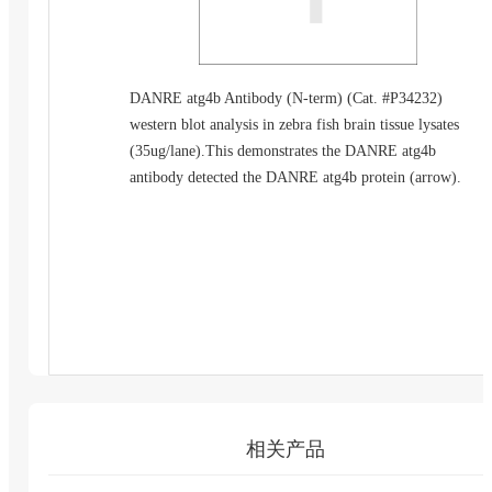
DANRE atg4b Antibody (N-term) (Cat. #P34232)
western blot analysis in zebra fish brain tissue lysates
(35ug/lane).This demonstrates the DANRE atg4b
antibody detected the DANRE atg4b protein (arrow).
相关产品