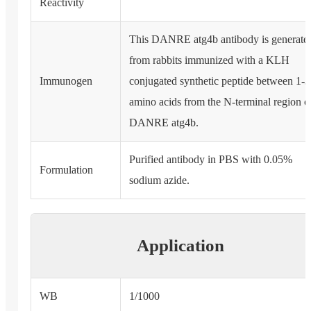
Reactivity
This DANRE atg4b antibody is generate
from rabbits immunized with a KLH
Immunogen
conjugated synthetic peptide between 1-
amino acids from the N-terminal region o
DANRE atg4b.
Purified antibody in PBS with 0.05%
Formulation
sodium azide.
Application
WB
1/1000