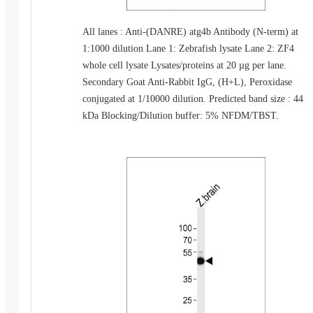
All lanes : Anti-(DANRE) atg4b Antibody (N-term) at
1:1000 dilution Lane 1: Zebrafish lysate Lane 2: ZF4
whole cell lysate Lysates/proteins at 20 µg per lane.
Secondary Goat Anti-Rabbit IgG, (H+L), Peroxidase
conjugated at 1/10000 dilution. Predicted band size : 44
kDa Blocking/Dilution buffer: 5% NFDM/TBST.