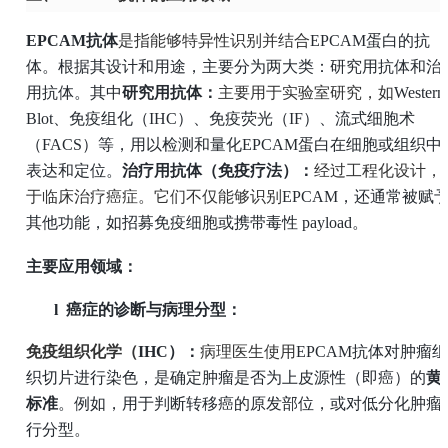
EPCAM抗体
是指能够特异性识别并结合
EPCAM蛋白的抗
体。根据其设计和用途，主要分为两大类：研究用抗体和治
用抗体。
其中
研究用抗体：
主要用于实验室研究，如
Western
Blot、免疫组化（IHC）、免疫荧光（IF）、流式细胞术
（FACS）等，用以检测和量化EPCAM蛋白在细胞或组织中
表达和定位。
治疗用抗体（免疫疗法）：
经过工程化设计，
于临床治疗癌症。它们不仅能够识别
EPCAM，还通常被赋
其他功能，如招募免疫细胞或携带毒性 payload。
主要应用领域：
l
癌症的诊断与病理分型：
免疫组织化学（
IHC）：
病理医生使用
EPCAM抗体对肿瘤组
织切片进行染色，是确定肿瘤是否为上皮源性（即癌）的
黄
标准
。例如，用于判断转移癌的原发部位，或对低分化肿瘤
行分型。