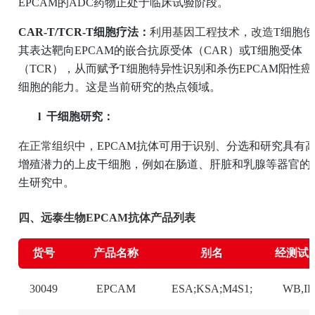
EPCAM的ADC药物正处于临床试验阶段。
CAR-T/TCR-T细胞疗法：
利用基因工程技术，改造
T细胞使
其表达靶向EPCAM的嵌合抗原受体（CAR）或T细胞受体
（TCR），从而赋予T细胞特异性识别和杀伤EPCAM阳性癌
细胞的能力。这是当前研究的热点领域。
l
干细胞研究：
在正常组织中，
EPCAM抗体可用于识别、分选和研究具有
增殖潜力的上皮干细胞，例如在肠道、肝脏和乳腺等器官的
生研究中。
四、远泰生物EPCAM抗体产品列表
货号
产品名称
别名
经测试
30049
EPCAM
ESA;KSA;M4S1;
WB,I