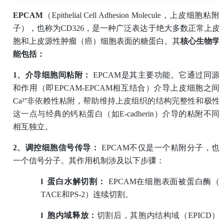
EPCAM
（
Epithelial Cell Adhesion Molecule，上皮细胞粘
子），也称为CD326，是一种广泛表达于绝大多数正常上皮
胞和上皮源性肿瘤（癌）细胞表面的糖蛋白。
其
核心生物学
能包括：
1、
介导细胞间粘附：
EPCAM是其主要功能。它通过同源
和作用（即EPCAM-EPCAM相互结合）介导上皮细胞之间
Ca²
⁺
非依赖性粘附，帮助维持上皮组织的结构完整性和极性
这一点与经典的钙粘蛋白（如
E-cadherin）介导的粘附不同
相互独立。
2、
调控细胞信号传导：
EPCAM不仅是一个粘附分子，也
一个信号分子。其作用机制涉及以下步骤：
l
蛋白水解切割：
EPCAM在细胞表面被蛋白酶（
TACE和PS-2）连续切割。
l
胞内域释放：
切割后，其胞内结构域（
EPICD）