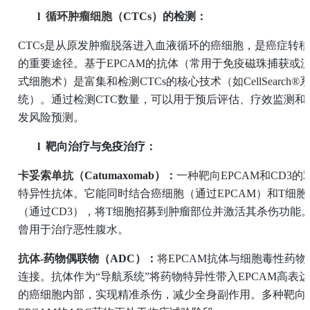
l
循环肿瘤细胞（
CTCs）的检测：
CTCs是从原发肿瘤脱落进入血液循环的癌细胞，是癌症转移
的重要途径。基于EPCAM的抗体（常用于免疫磁珠捕获或
式细胞术）是富集和检测CTCs的
核心技术
（如
CellSearch®
统）。通过检测CTC数量，可以用于预后评估、疗效监测和
发风险预测。
l
靶向治疗与免疫治疗：
卡妥索单抗（
Catumaxomab）：
一种靶向
EPCAM和CD3的
特异性抗体。它能同时结合癌细胞（通过EPCAM）和T细胞
（通过CD3），将T细胞招募到肿瘤部位并激活其杀伤功能
曾用于治疗恶性腹水。
抗体
-药物偶联物（ADC）：
将
EPCAM抗体与细胞毒性药物
连接。抗体作为“导航系统”将药物特异性带入EPCAM高表达
的癌细胞内部，实现精准杀伤，减少全身副作用。多种靶向