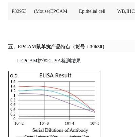
P32953
(Mouse)EPCAM
Epithelial cell
WB,IHC
五、EPCAM鼠单抗产品特点（货号：30630）
l
EPCAM
抗体
E
LISA
检测结果