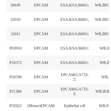
30630
EPCAM
ESA;KSA;M4S1;
WB,IHC
32010
EPCAM
ESA;KSA;M4S1;
WB,IHC
32011
EPCAM
ESA;KSA;M4S1;
WB,IHC
P03910
EPCAM
ESA;KSA;M4S1;
WB,I
P10372
EPCAM
ESA;KSA;M4S1;
WB,I
EPCAM;GA733-
P20708
EPCAM
WB,I
2;
EPCAM;GA733-
P21360
EPCAM
WB,IP,IH
2;
P32922
(Mouse)EPCAM
Epithelial cell
WB,F