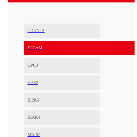
CDKN2A
EPCAM
GPC3
HAS2
IL28A
IRAK4
MKI67