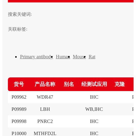
搜索关键词:
关联标签:
Primary antibody
Human
Mouse
Rat
货号
产品名称
别名
经测试应用
克隆
P09962
WDR47
IHC
P
P09989
LBH
WB,IHC
P
P09998
PNRC2
IHC
P
P10000
MTHFD2L
IHC
P