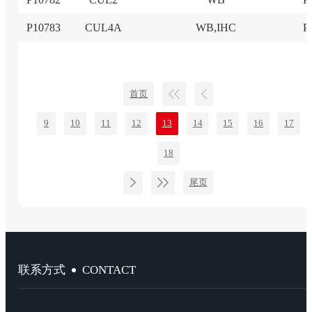
P10783
CUL4A
WB,IHC
P
首页
9
10
11
12
13
14
15
16
17
18
尾页
CONTACT
联系方式