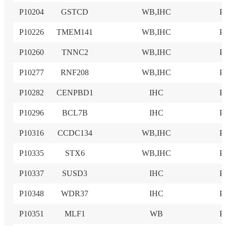
P10204
GSTCD
WB,IHC
P
P10226
TMEM141
WB,IHC
P
P10260
TNNC2
WB,IHC
P
P10277
RNF208
WB,IHC
P
P10282
CENPBD1
IHC
P
P10296
BCL7B
IHC
P
P10316
CCDC134
WB,IHC
P
P10335
STX6
WB,IHC
P
P10337
SUSD3
IHC
P
P10348
WDR37
IHC
P
P10351
MLF1
WB
P