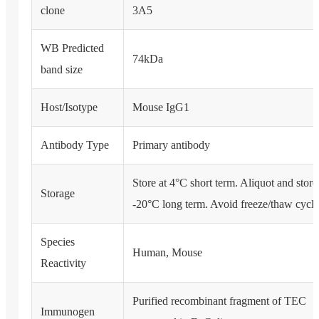
clone
3A5
WB Predicted
74kDa
band size
Host/Isotype
Mouse IgG1
Antibody Type
Primary antibody
Store at 4°C short term. Aliquot and store
Storage
-20°C long term. Avoid freeze/thaw cycle
Species
Human, Mouse
Reactivity
Purified recombinant fragment of TEC
Immunogen