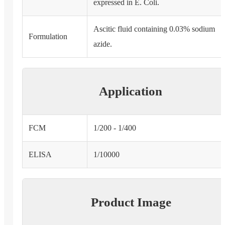
expressed in E. Coli.
Ascitic fluid containing 0.03% sodium
Formulation
azide.
Application
FCM
1/200 - 1/400
ELISA
1/10000
Product Image