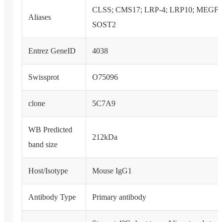
CLSS; CMS17; LRP-4; LRP10; MEGF7
Aliases
SOST2
Entrez GeneID
4038
Swissprot
O75096
clone
5C7A9
WB Predicted
212kDa
band size
Host/Isotype
Mouse IgG1
Antibody Type
Primary antibody