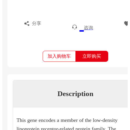
分享
咨询
加入购物车
立即购买
Description
This gene encodes a member of the low-density
lipoprotein receptor-related protein family. The