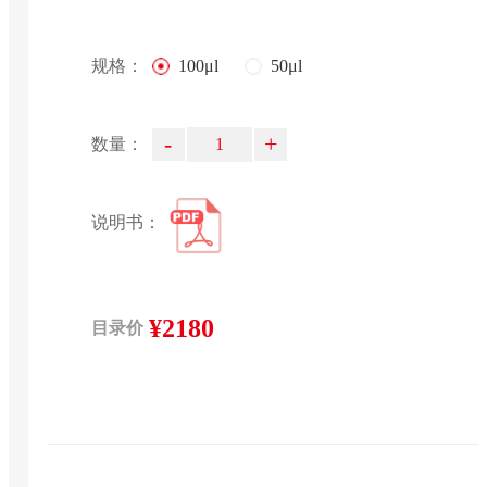
规格：
100μl
50μl
-
+
数量：
说明书：
¥2180
目录价