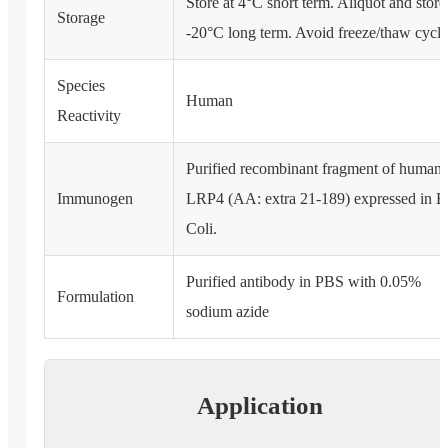
Store at 4°C short term. Aliquot and store
Storage
-20°C long term. Avoid freeze/thaw cycle
Species
Human
Reactivity
Purified recombinant fragment of human
Immunogen
LRP4 (AA: extra 21-189) expressed in E
Coli.
Purified antibody in PBS with 0.05%
Formulation
sodium azide
Application