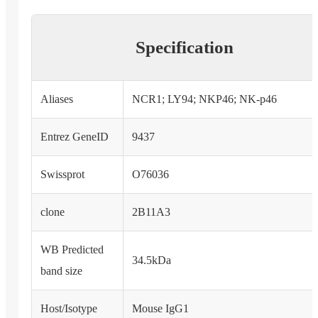
Specification
Aliases
NCR1; LY94; NKP46; NK-p46
Entrez GeneID
9437
Swissprot
O76036
clone
2B11A3
WB Predicted
34.5kDa
band size
Host/Isotype
Mouse IgG1