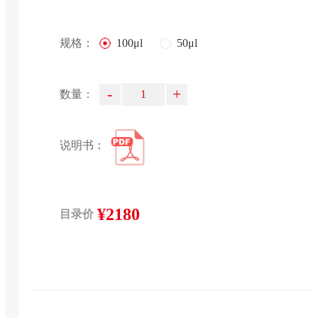
规格：
100μl
50μl
-
+
数量：
说明书：
¥2180
目录价