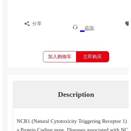
分享
咨询
加入购物车
立即购买
Description
NCR1 (Natural Cytotoxicity Triggering Receptor 1) i
a Protein Coding gene. Diseases associated with NC