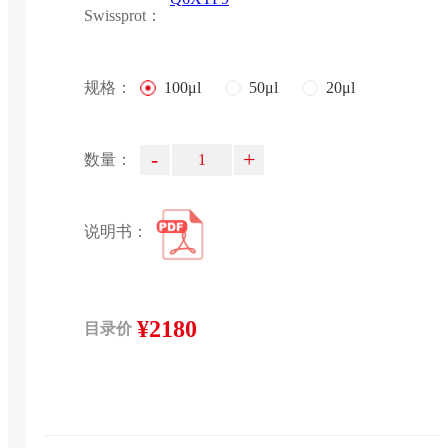
Swissprot：
规格：
100μl
50μl
20μl
-
+
数量：
说明书：
¥2180
目录价