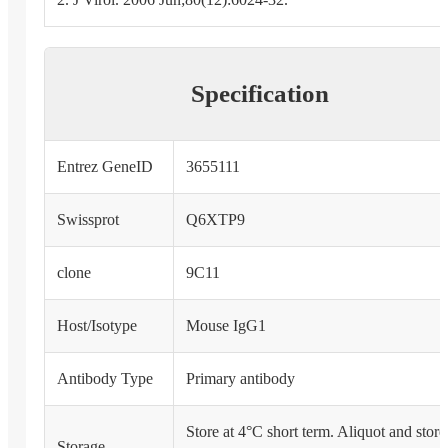
Specification
Entrez GeneID
3655111
Swissprot
Q6XTP9
clone
9C11
Host/Isotype
Mouse IgG1
Antibody Type
Primary antibody
Store at 4°C short term. Aliquot and store
Storage