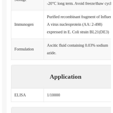
-20°C long term. Avoid freeze/thaw cycle
Purified recombinant fragment of Influen
Immunogen
A virus nucleoprotein (AA: 2-498)
expressed in E. Coli strain BL21(DE3)
Ascitic fluid containing 0.03% sodium
Formulation
azide.
Application
ELISA
1/10000