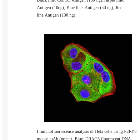
Black line: Control Antigen (100 ng);Purple line:
Antigen (10ng); Blue line: Antigen (50 ng); Red
line:Antigen (100 ng)
Immunofluorescence analysis of Hela cells using P2RY8
mouse mAb (green). Blue: DRAQ5 fluorescent DNA