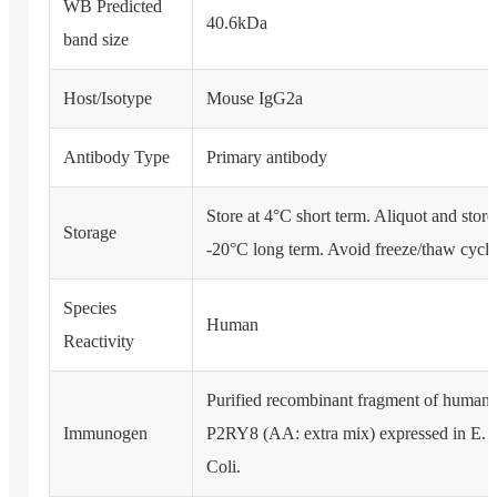
WB Predicted
40.6kDa
band size
Host/Isotype
Mouse IgG2a
Antibody Type
Primary antibody
Store at 4°C short term. Aliquot and store
Storage
-20°C long term. Avoid freeze/thaw cycle
Species
Human
Reactivity
Purified recombinant fragment of human
Immunogen
P2RY8 (AA: extra mix) expressed in E.
Coli.