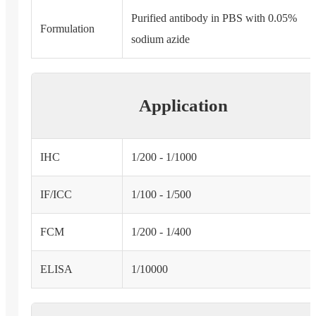
Purified antibody in PBS with 0.05%
Formulation
sodium azide
Application
IHC
1/200 - 1/1000
IF/ICC
1/100 - 1/500
FCM
1/200 - 1/400
ELISA
1/10000