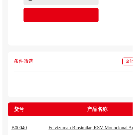
重组蛋白
In vivo级抗体试剂
条件筛选
全部
货号
产品名称
B00040
Felvizumab Biosimilar, RSV Monoclonal An