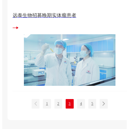
远泰生物招募晚期实体瘤患者
1
2
3
4
5