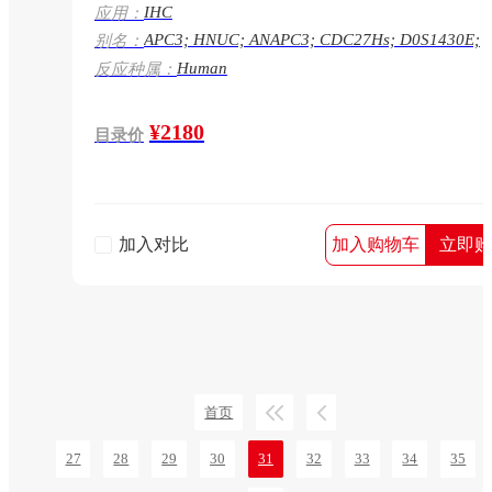
IHC
应用：
APC3; HNUC; ANAPC3; CDC27Hs; D0S1430E;
别名：
D17S978E;
Human
反应种属：
¥2180
目录价
加入对比
加入购物车
立即购
首页
27
28
29
30
31
32
33
34
35