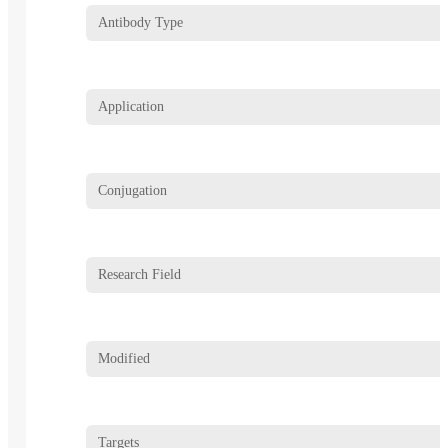
Antibody Type
Application
Conjugation
Research Field
Modified
Targets