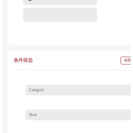
重组蛋白
In vivo级抗体试剂
条件筛选
全部
Category
Host