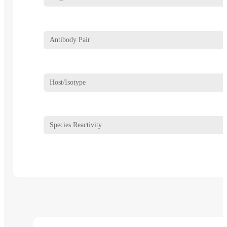
Antibody Pair
Host/Isotype
Species Reactivity