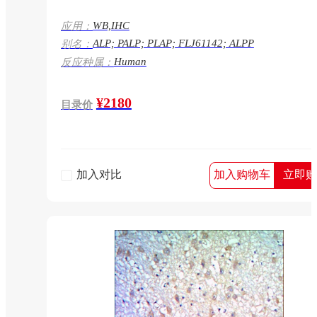
WB,IHC
应用：
ALP; PALP; PLAP; FLJ61142; ALPP
别名：
Human
反应种属：
¥2180
目录价
加入对比
加入购物车
立即购