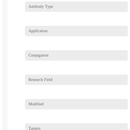
Antibody Type
Application
Conjugation
Research Field
Modified
Targets