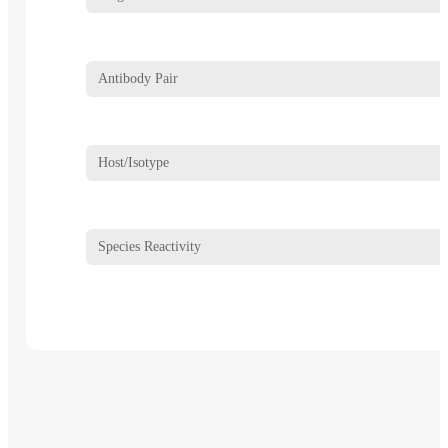
Antibody Pair
Host/Isotype
Species Reactivity