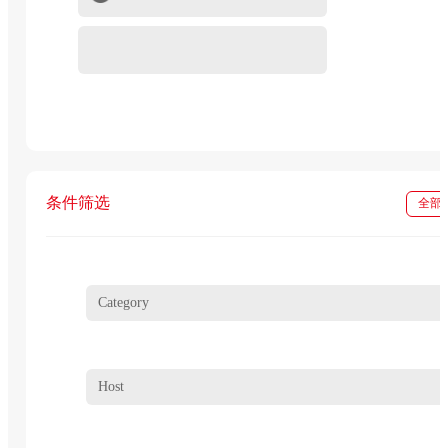
重组蛋白
In vivo级抗体试剂
条件筛选
全部
Category
Host