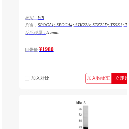
WB
应用：
SPOGA1; SPOGA4; STK22A; STK22D; TSSK1; Tes
别名：
specific serine/threonine-protein kinase 1; TSK-1;
Human
反应种属：
TSK1; TSSK-1; Testis-specific kinase 1;
Serine/threonine-protein kinase 22A;TSSK1B
¥1980
目录价
加入对比
加入购物车
立即购