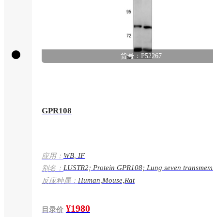
货号：P52267
GPR108
WB, IF
应用：
LUSTR2; Protein GPR108; Lung seven transmemb
别名：
receptor 2;GPR108
Human,Mouse,Rat
反应种属：
¥1980
目录价