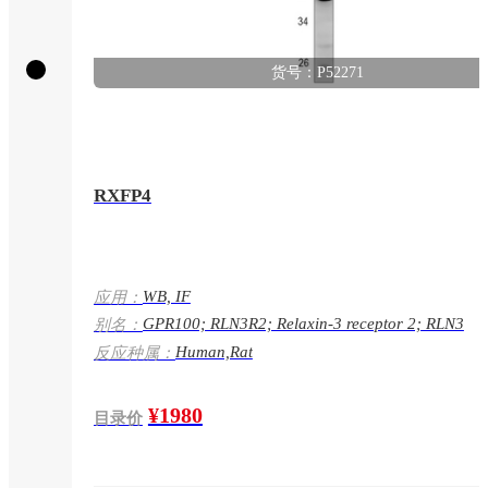
货号：P52271
RXFP4
WB, IF
应用：
GPR100; RLN3R2; Relaxin-3 receptor 2; RLN3
别名：
receptor 2; G-protein coupled receptor 100; G-pro
Human,Rat
反应种属：
coupled receptor GPCR142; Insulin-like peptide 
receptor; Relaxin family peptide receptor 4;GPR1
¥1980
目录价