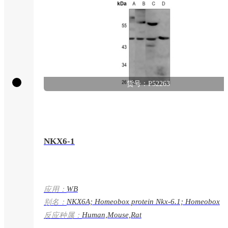
货号：P52263
NKX6-1
WB
应用：
NKX6A; Homeobox protein Nkx-6.1; Homeobox
别名：
protein NK-6 homolog A;NKX6-1
Human,Mouse,Rat
反应种属：