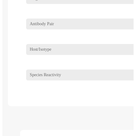
Antibody Pair
Host/Isotype
Species Reactivity