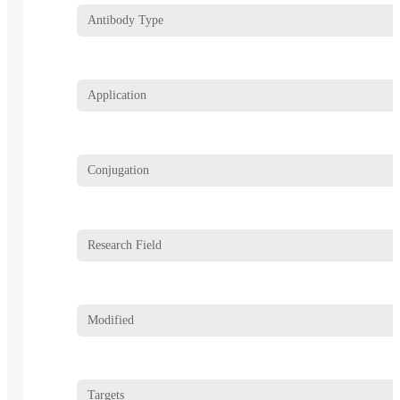
Antibody Type
Application
Conjugation
Research Field
Modified
Targets