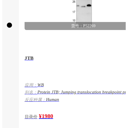
货号：P52269
JTB
WB
应用：
Protein JTB; Jumping translocation breakpoint pro
别名：
Prostate androgen-regulated protein; PAR protein
Human
反应种属：
¥1980
目录价