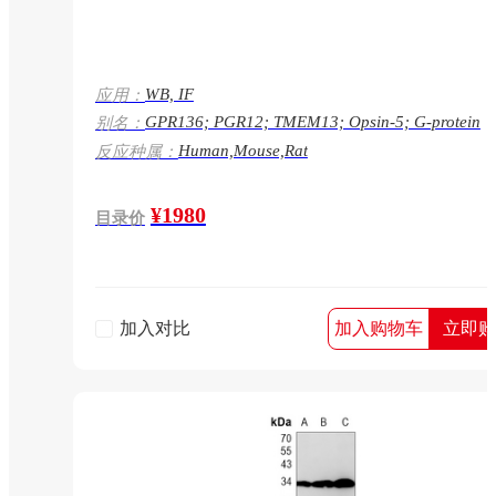
WB, IF
应用：
GPR136; PGR12; TMEM13; Opsin-5; G-protein
别名：
coupled receptor 136; G-protein coupled receptor
Human,Mouse,Rat
反应种属：
PGR12; Neuropsin; Transmembrane protein
13;GPR136
¥1980
目录价
加入对比
加入购物车
立即购