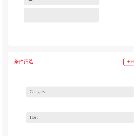
重组蛋白
In vivo级抗体试剂
条件筛选
全部
Category
Host