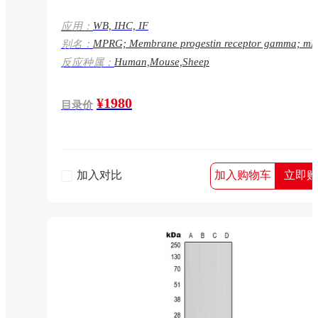
WB, IHC, IF
应用：
MPRG; Membrane progestin receptor gamma; m
别名：
gamma; Progestin and adipoQ receptor family m
Human,Mouse,Sheep
反应种属：
5; Progestin and adipoQ receptor family member
V;mPR gamma
¥1980
目录价
加入对比
加入购物车
立即购