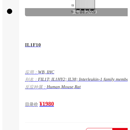
货号：P52273
IL1F10
WB, IHC
应用：
FIL1T; IL1HY2; IL38; Interleukin-1 family member
别名：
IL-1F10; Family of interleukin 1-theta; FIL1 theta;
Human,Mouse,Rat
反应种属：
Interleukin-1 HY2; IL-1HY2; Interleukin-1 theta; I
theta; Interleukin-38; IL-38;IL-1F10
¥1980
目录价