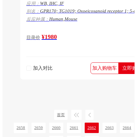
WB, IHC, IF
应用：
GPR170; TG1019; Oxoeicosanoid receptor 1; 5-o
别名：
ETE G-protein coupled receptor; G-protein couple
Human,Mouse
反应种属：
receptor 170; G-protein coupled receptor R527; G
protein coupled receptor TG1019;GPR170
¥1980
目录价
加入对比
加入购物车
立即购
首页
2658
2659
2660
2661
2662
2663
2664