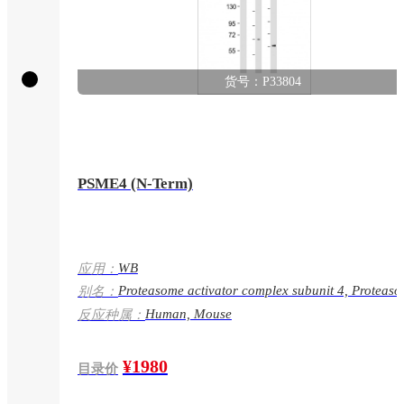
货号：P33804
PSME4 (N-Term)
WB
应用：
Proteasome activator complex subunit 4, Proteas
别名：
activator PA200, PSME4, KIAA0077
Human, Mouse
反应种属：
¥1980
目录价