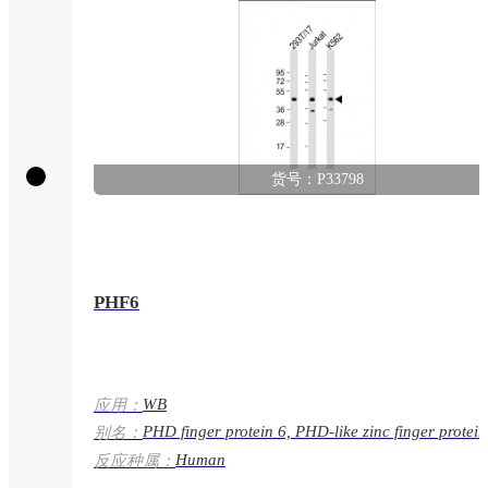
货号：P33798
PHF6
WB
应用：
PHD finger protein 6, PHD-like zinc finger protein
别名：
PHF6, CENP-31, KIAA1823
Human
反应种属：