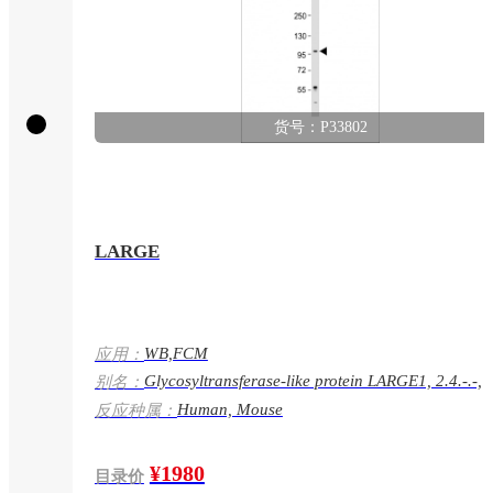
货号：P33802
LARGE
WB,FCM
应用：
Glycosyltransferase-like protein LARGE1, 2.4.-.-,
别名：
Acetylglucosaminyltransferase-like 1A,
Human, Mouse
反应种属：
Xylosyltransferase LARGE, 2.4.2.-, Beta-1,3-
glucuronyltransferase LARGE, 2.4.1.-, LARGE,
KIAA0609, LARGE1
¥1980
目录价