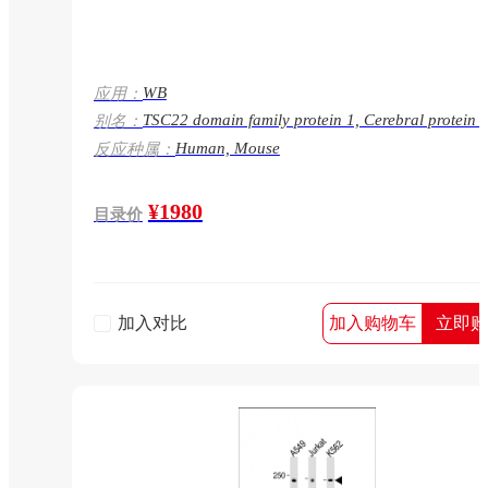
WB
应用：
TSC22 domain family protein 1, Cerebral protein 2
别名：
Regulatory protein TSC-22, TGFB-stimulated clon
Human, Mouse
反应种属：
homolog, Transforming growth factor beta-1-indu
transcript 4 protein, TSC22D1, KIAA1994, TGFB1
TSC22
¥1980
目录价
加入对比
加入购物车
立即购