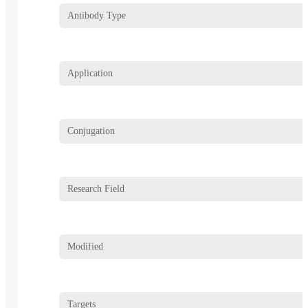
Antibody Type
Application
Conjugation
Research Field
Modified
Targets