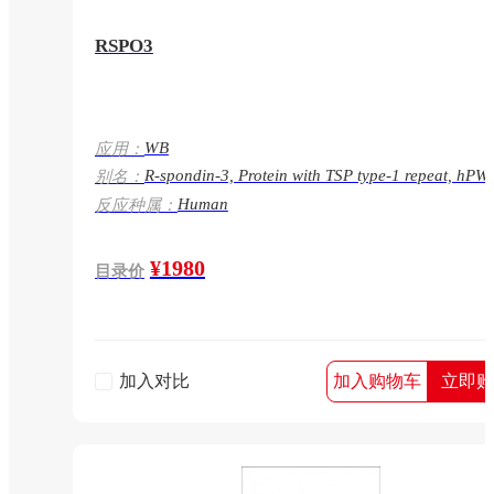
RSPO3
WB
应用：
R-spondin-3, Protein with TSP type-1 repeat, hPW
别名：
Roof plate-specific spondin-3, hRspo3,
Human
反应种属：
Thrombospondin type-1 domain-containing protein
RSPO3, PWTSR, THSD2
¥1980
目录价
加入对比
加入购物车
立即购