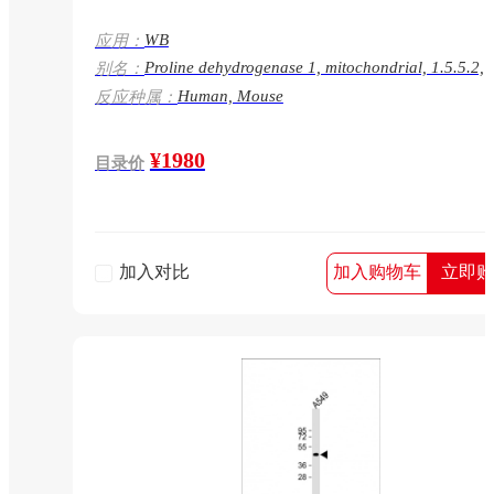
WB
应用：
Proline dehydrogenase 1, mitochondrial, 1.5.5.2,
别名：
Proline oxidase, Proline oxidase 2, p53-induced g
Human, Mouse
反应种属：
protein, PRODH, PIG6, POX2
¥1980
目录价
加入对比
加入购物车
立即购