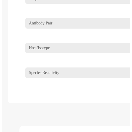
Antibody Pair
Host/Isotype
Species Reactivity