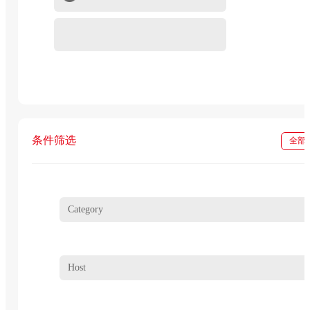
重组蛋白
In vivo级抗体试剂
条件筛选
全部
Category
Host