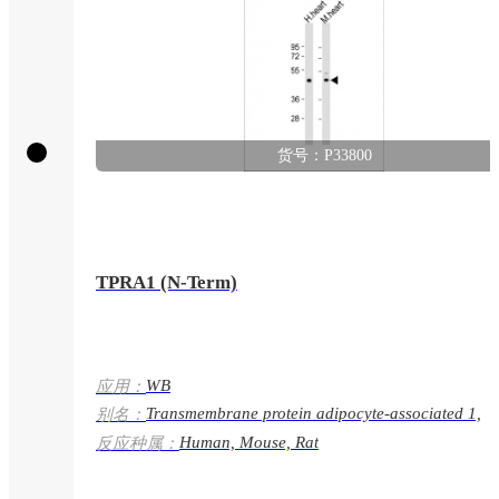
货号：P33800
TPRA1 (N-Term)
WB
应用：
Transmembrane protein adipocyte-associated 1,
别名：
Integral membrane protein GPR175, Transmembr
Human, Mouse, Rat
反应种属：
protein 227, TPRA1, GPR175, TMEM227