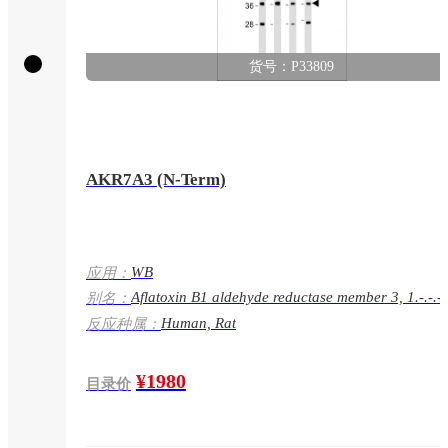
货号：P33809
AKR7A3 (N-Term)
WB
应用：
Aflatoxin B1 aldehyde reductase member 3, 1.-.-.-,
别名：
AFB1 aldehyde reductase 2, AFB1-AR 2, AKR7A3,
Human, Rat
反应种属：
AFAR2
¥1980
目录价