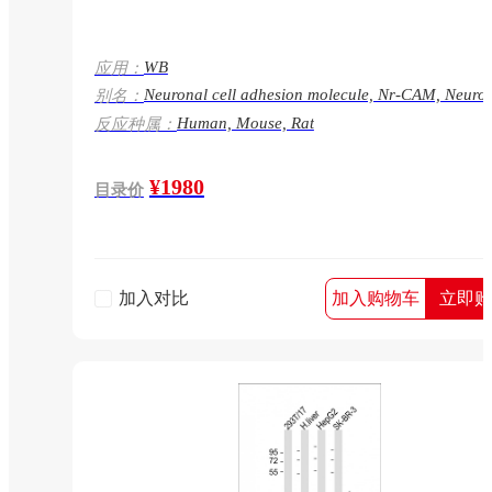
WB
应用：
Neuronal cell adhesion molecule, Nr-CAM, Neuro
别名：
surface protein Bravo, hBravo, NgCAM-related cel
Human, Mouse, Rat
反应种属：
adhesion molecule, Ng-CAM-related, NRCAM,
KIAA0343
¥1980
目录价
加入对比
加入购物车
立即购