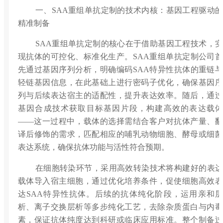
一、SAA重组单抗定制的技术内核：基因工程驱动的
精准制备
SAA重组单抗定制的核心在于借助基因工程技术，实
现抗体的可控化、标准化生产。SAA重组单抗定制公司首
先通过基因序列分析，明确编码SAA特异性抗体的重链与
轻链基因信息，在此基础上进行密码子优化，确保基因序
列与后续表达宿主的适配性，提升表达效率。随后，通过
基因合成技术获取目标基因片段，构建高效的表达载体
——这一过程中，载体的选择需结合客户对抗体产量、翻
译后修饰的需求，匹配相应的哺乳动物细胞、酵母或细菌
表达系统，确保抗体功能与活性符合预期。
在细胞转染环节，采用高效转染技术将构建好的表达
载体导入宿主细胞，通过优化培养条件，促使细胞高效表
达SAA特异性抗体。后续的抗体纯化阶段，运用亲和层
析、离子交换层析等多步纯化工艺，去除杂质蛋白与内毒
素，保证抗体纯度达到科研或临床应用标准。整个制备过