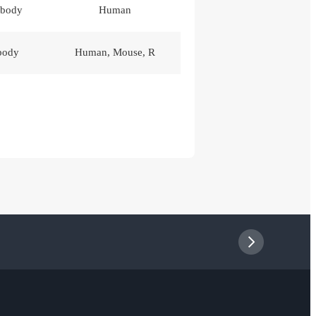
ibody
Human
ibody
Human, Mouse, R