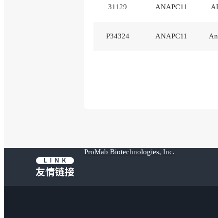
31129
ANAPC11
AP
P34324
ANAPC11
An
ProMab Biotechnologies, Inc.