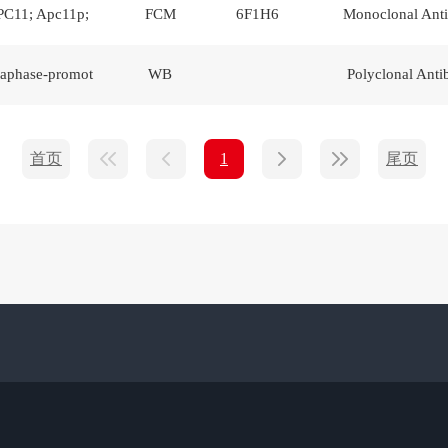
C11; Apc11p;
FCM
6F1H6
Monoclonal Ant
aphase-promot
WB
Polyclonal Ant
首页
尾页
1