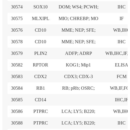
30574
SOX10
DOM; WS4; PCWH;
IHC
30575
MLXIPL
MIO; CHREBP; MO
IF
30576
CD10
MME; NEP; SFE;
WB,IH
30578
CD10
MME; NEP; SFE;
IHC
30579
PLIN2
ADFP; ADRP
WB,IHC,IF
30582
RPTOR
KOG1; Mip1
ELISA
30583
CDX2
CDX3; CDX-3
FCM
30584
RB1
RB; pRb; OSRC;
WB,IF,F
30585
CD14
IHC,IF
30586
PTPRC
LCA; LY5; B220;
WB,IH
30588
PTPRC
LCA; LY5; B220;
IHC