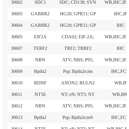
30602
SDC1
SDC; CD138; SYN
WB,IHC,IF
30603
GABBR2
HG20; GPR51; GP
IHC,IF
30604
GABBR2
HG20; GPR51; GP
IHC
30605
EIF2A
CDA02; EIF-2A;
WB,IHC,IF
30607
TERF2
TRF2; TRBF2
IHC
30608
NBN
ATV; NBS; P95;
WB,IHC,IF
30609
Bpifa2
Psp; Bpifa2e;ms
IHC,FC
30610
BDNF
ANON2; BULN2
WB,IF
30611
NT5E
NT; eN; NT5; NT
WB,IH
30612
NBN
ATV; NBS; P95;
WB,IHC,IF
30613
Bpifa2
Psp; Bpifa2e;mS
IHC,FC
30614
NT5E
NT; eN; NT5; NT
WB,IHC,