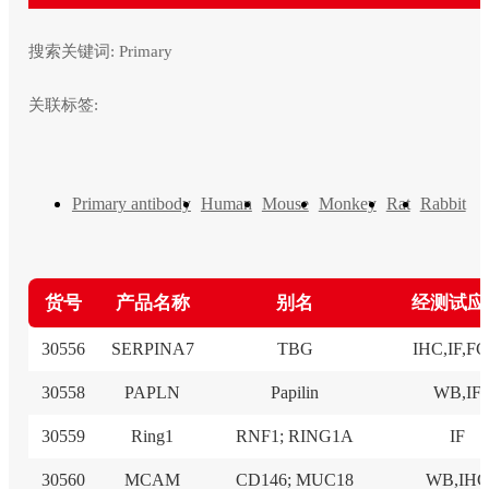
搜索关键词:
Primary
关联标签:
Primary antibody
Human
Mouse
Monkey
Rat
Rabbit
货号
产品名称
别名
经测试应
30556
SERPINA7
TBG
IHC,IF,F
30558
PAPLN
Papilin
WB,IF
30559
Ring1
RNF1; RING1A
IF
30560
MCAM
CD146; MUC18
WB,IH