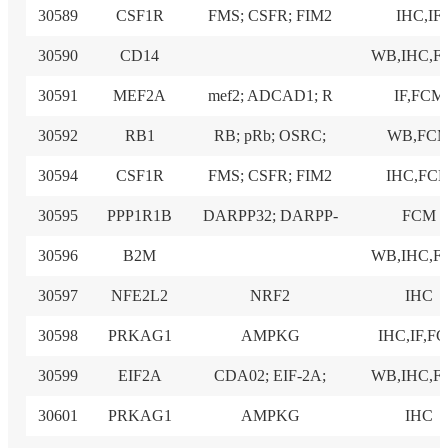
30589
CSF1R
FMS; CSFR; FIM2
IHC,IF
30590
CD14
WB,IHC,
30591
MEF2A
mef2; ADCAD1; R
IF,FCM
30592
RB1
RB; pRb; OSRC;
WB,FC
30594
CSF1R
FMS; CSFR; FIM2
IHC,FC
30595
PPP1R1B
DARPP32; DARPP-
FCM
30596
B2M
WB,IHC,
30597
NFE2L2
NRF2
IHC
30598
PRKAG1
AMPKG
IHC,IF,F
30599
EIF2A
CDA02; EIF-2A;
WB,IHC,
30601
PRKAG1
AMPKG
IHC