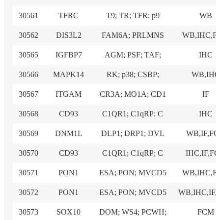
30561
TFRC
T9; TR; TFR; p9
WB
30562
DIS3L2
FAM6A; PRLMNS
WB,IHC,
30565
IGFBP7
AGM; PSF; TAF;
IHC
30566
MAPK14
RK; p38; CSBP;
WB,IH
30567
ITGAM
CR3A; MO1A; CD1
IF
30568
CD93
C1QR1; C1qRP; C
IHC
30569
DNM1L
DLP1; DRP1; DVL
WB,IF,F
30570
CD93
C1QR1; C1qRP; C
IHC,IF,F
30571
PON1
ESA; PON; MVCD5
WB,IHC,
30572
PON1
ESA; PON; MVCD5
WB,IHC,IF
30573
SOX10
DOM; WS4; PCWH;
FCM