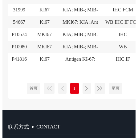
31999
KI67
KIA; MIB-; MIB-
IHC,FCM
54667
Ki67
MKI67; KIA; Ant
WB IHC IF FC
P10574
MKI67
KIA; MIB-; MIB-
IHC
P10980
MKI67
KIA; MIB-; MIB-
WB
P41816
Ki67
Antigen KI-67;
IHC,IF
首页
1
尾页
CONTACT
联系方式