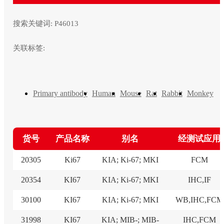
搜索关键词:
P46013
关联标签:
Primary antibody
Human
Mouse
Rat
Rabbit
Monkey
货号
产品名称
别名
经测试应用
20305
Ki67
KIA; Ki-67; MKI
FCM
20354
KI67
KIA; Ki-67; MKI
IHC,IF
30100
KI67
KIA; Ki-67; MKI
WB,IHC,FCM
31998
KI67
KIA; MIB-; MIB-
IHC,FCM