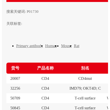
搜索关键词:
P01730
关联标签:
Primary antibody
Human
Mouse
Rat
货号
产品名称
别名
20007
CD4
CD4mut
32256
CD4
IMD79; OKT4D; C
50709
CD4
T-cell surface
W
50845
CD4
T-cell surface
W