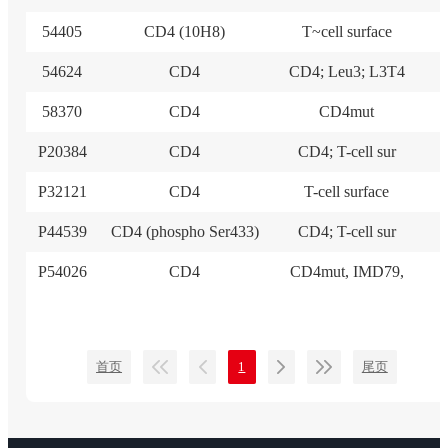
54405
CD4 (10H8)
T~cell surface
54624
CD4
CD4; Leu3; L3T4
58370
CD4
CD4mut
P20384
CD4
CD4; T-cell sur
P32121
CD4
T-cell surface
P44539
CD4 (phospho Ser433)
CD4; T-cell sur
P54026
CD4
CD4mut, IMD79,
首页
1
尾页