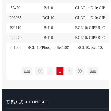
57470
Bcl10
CLAP; mE10; CIP
P08065
BCL10
CLAP; mE10; CIP
P21119
Bcl10
BCL10; CIPER; C
P22270
Bcl10
BCL10; CIPER; C
P41065
BCL-10(Phospho-Ser138)
BCL10, Bcl-10,
首页
1
尾页
CONTACT
联系方式