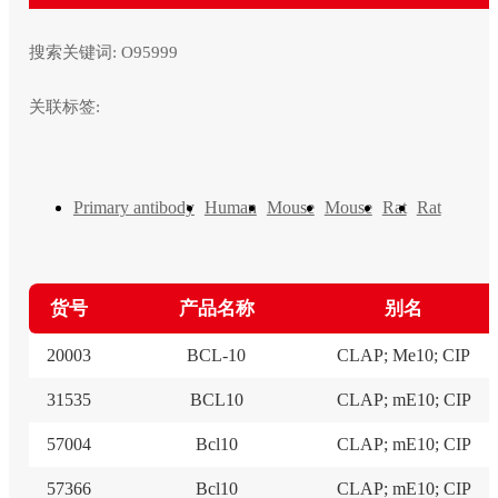
搜索关键词:
O95999
关联标签:
Primary antibody
Human
Mouse
Mouse
Rat
Rat
货号
产品名称
别名
20003
BCL-10
CLAP; Me10; CIP
31535
BCL10
CLAP; mE10; CIP
57004
Bcl10
CLAP; mE10; CIP
57366
Bcl10
CLAP; mE10; CIP