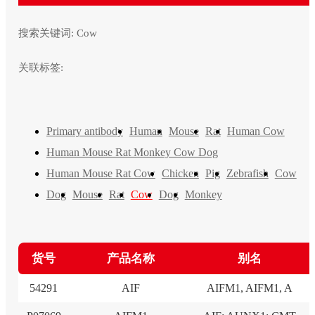
搜索关键词:
Cow
关联标签:
Primary antibody
Human
Mouse
Rat
Human Cow
Human Mouse Rat Monkey Cow Dog
Human Mouse Rat Cow
Chicken
Pig
Zebrafish
Cow
Dog
Mouse
Rat
Cow
Dog
Monkey
货号
产品名称
别名
54291
AIF
AIFM1, AIFM1, A