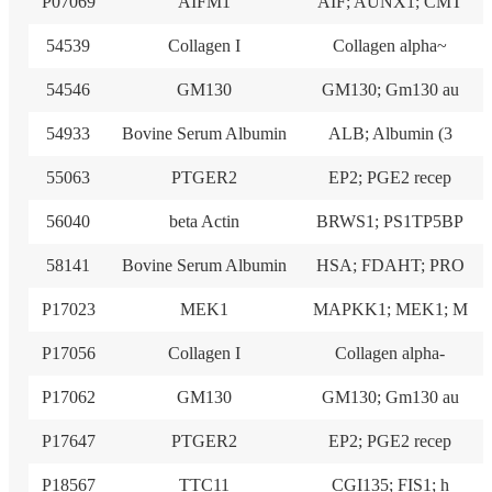
P07069
AIFM1
AIF; AUNX1; CMT
54539
Collagen I
Collagen alpha~
54546
GM130
GM130; Gm130 au
54933
Bovine Serum Albumin
ALB; Albumin (3
55063
PTGER2
EP2; PGE2 recep
56040
beta Actin
BRWS1; PS1TP5BP
58141
Bovine Serum Albumin
HSA; FDAHT; PRO
P17023
MEK1
MAPKK1; MEK1; M
P17056
Collagen I
Collagen alpha-
P17062
GM130
GM130; Gm130 au
P17647
PTGER2
EP2; PGE2 recep
P18567
TTC11
CGI135; FIS1; h