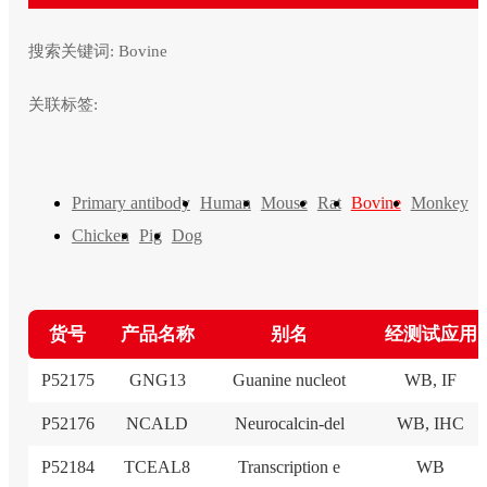
搜索关键词:
Bovine
关联标签:
Primary antibody
Human
Mouse
Rat
Bovine
Monkey
Chicken
Pig
Dog
货号
产品名称
别名
经测试应用
P52175
GNG13
Guanine nucleot
WB, IF
P52176
NCALD
Neurocalcin-del
WB, IHC
P52184
TCEAL8
Transcription e
WB