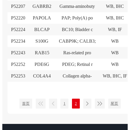
P52207
GABRB2
Gamma-aminobuty
WB, IHC
P52220
PAPOLA
PAP; Poly(A) po
WB, IHC
P52224
BLCAP
BC10; Bladder c
WB, IF
P52234
S100G
CABP9K; CALB3;
WB
P52243
RAB15
Ras-related pro
WB
P52252
PDE6G
PDEG; Retinal r
WB
P52253
COL4A4
Collagen alpha-
WB, IHC, IF
首页
1
2
尾页