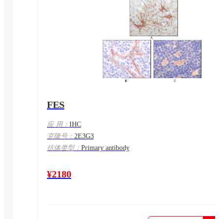
FES
应 用：
IHC
克隆号：
2E3G3
抗体类型：
Primary antibody
¥2180