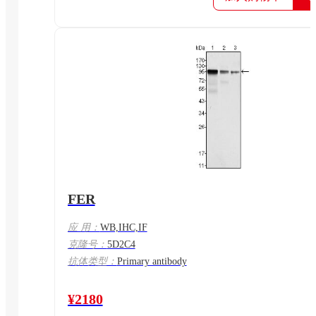
FER
应 用：
WB,IHC,IF
克隆号：
5D2C4
抗体类型：
Primary antibody
¥2180