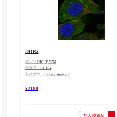
DDR2
应 用：
IHC,IF,FCM
克隆号：
3B11E4
抗体类型：
Primary antibody
¥2180
加入购物车