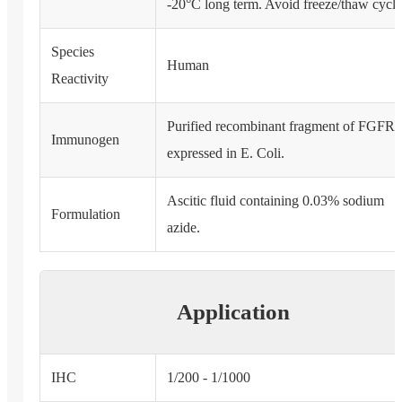
-20°C long term. Avoid freeze/thaw cycle
Species
Human
Reactivity
Purified recombinant fragment of FGFR4
Immunogen
expressed in E. Coli.
Ascitic fluid containing 0.03% sodium
Formulation
azide.
Application
IHC
1/200 - 1/1000