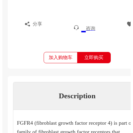
分享
咨询
加入购物车
立即购买
Description
FGFR4 (fibroblast growth factor receptor 4) is part of
family of fibroblast growth factor receptors that