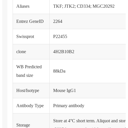
Aliases
TKF; JTK2; CD334; MGC20292
Entrez GeneID
2264
Swissprot
P22455
clone
4H2B10B2
WB Predicted
88kDa
band size
Host/Isotype
Mouse IgG1
Antibody Type
Primary antibody
Store at 4°C short term. Aliquot and store
Storage