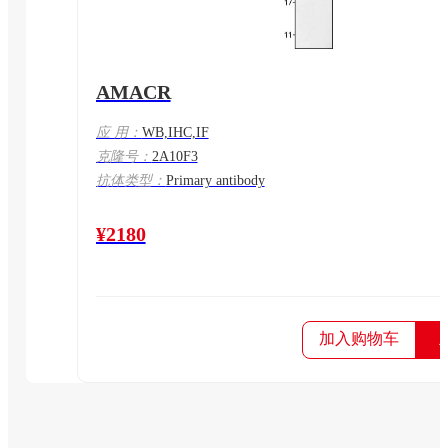
AMACR
应 用：
WB,IHC,IF
克隆号：
2A10F3
抗体类型：
Primary antibody
¥2180
加入购物车