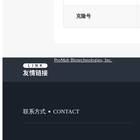
克隆号
ProMab Biotechnologies, Inc.
CONTACT
联系方式