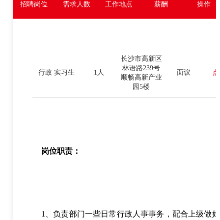
招聘岗位
需求人数
工作地点
薪酬
操作
长沙市高新区
林语路239号
行政 实习生
1人
面议
点
顺畅高新产业
园5楼
岗位职责：
1、负责部门一些日常行政人事事务，配合上级做