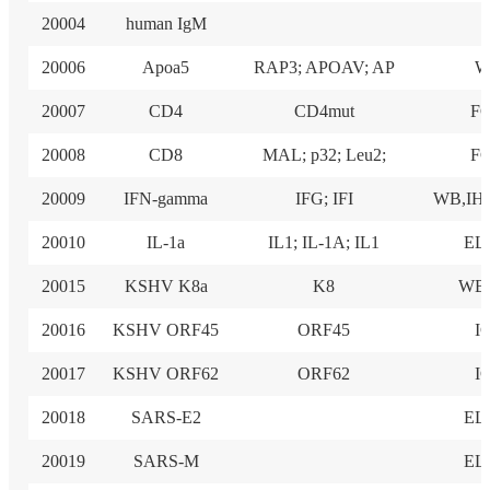
20004
human IgM
20006
Apoa5
RAP3; APOAV; AP
W
20007
CD4
CD4mut
F
20008
CD8
MAL; p32; Leu2;
F
20009
IFN-gamma
IFG; IFI
WB,IHC
20010
IL-1a
IL1; IL-1A; IL1
EL
20015
KSHV K8a
K8
WB,
20016
KSHV ORF45
ORF45
I
20017
KSHV ORF62
ORF62
I
20018
SARS-E2
EL
20019
SARS-M
EL