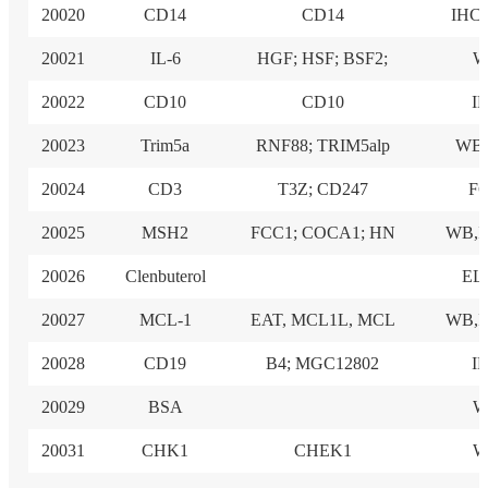
20020
CD14
CD14
IHC
20021
IL-6
HGF; HSF; BSF2;
W
20022
CD10
CD10
I
20023
Trim5a
RNF88; TRIM5alp
WB,
20024
CD3
T3Z; CD247
F
20025
MSH2
FCC1; COCA1; HN
WB,I
20026
Clenbuterol
EL
20027
MCL-1
EAT, MCL1L, MCL
WB,I
20028
CD19
B4; MGC12802
I
20029
BSA
W
20031
CHK1
CHEK1
W