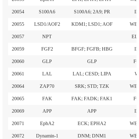
20054
S100A6
S100A6; 2A9; PR
I
20055
LSD1/AOF2
KDM1; LSD1; AOF
WB,
20057
NPT
EL
20059
FGF2
BFGF; FGFB; HBG
I
20060
GLP
GLP
F
20061
LAL
LAL; CESD; LIPA
W
20064
ZAP70
SRK; STD; TZK
WB,
20065
FAK
FAK; FADK; FAK1
F
20069
APP
APP
I
20071
EphA2
ECK; EPHA2
WB,
20072
Dynamin-1
DNM; DNM1
WB,