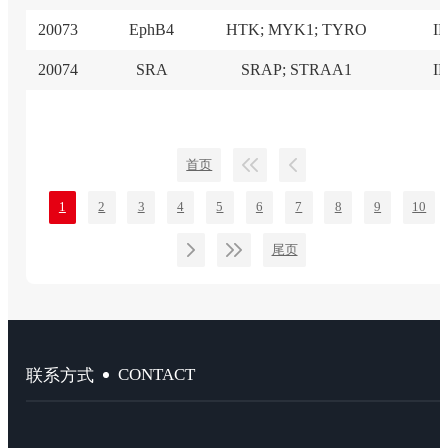
20073
EphB4
HTK; MYK1; TYRO
I
20074
SRA
SRAP; STRAA1
I
首页
1
2
3
4
5
6
7
8
9
10
尾页
CONTACT
联系方式