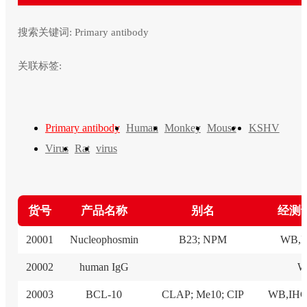
搜索关键词:
Primary antibody
关联标签:
Primary antibody
Human
Monkey
Mouse
KSHV
Virus
Rat
virus
货号
产品名称
别名
经测
20001
Nucleophosmin
B23; NPM
WB,I
20002
human IgG
W
20003
BCL-10
CLAP; Me10; CIP
WB,IHC