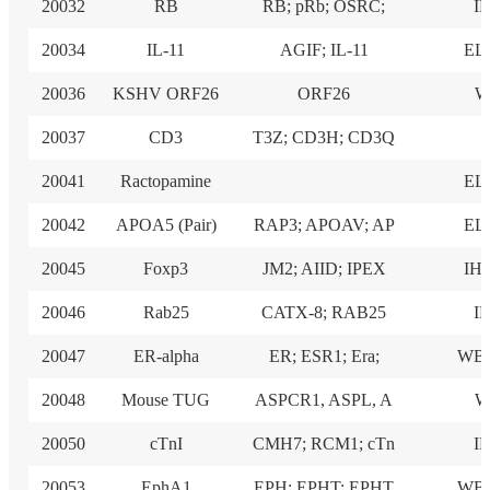
20032
RB
RB; pRb; OSRC;
I
20034
IL-11
AGIF; IL-11
EL
20036
KSHV ORF26
ORF26
W
20037
CD3
T3Z; CD3H; CD3Q
I
20041
Ractopamine
EL
20042
APOA5 (Pair)
RAP3; APOAV; AP
EL
20045
Foxp3
JM2; AIID; IPEX
IHC
20046
Rab25
CATX-8; RAB25
I
20047
ER-alpha
ER; ESR1; Era;
WB,
20048
Mouse TUG
ASPCR1, ASPL, A
W
20050
cTnI
CMH7; RCM1; cTn
I
20053
EphA1
EPH; EPHT; EPHT
WB,