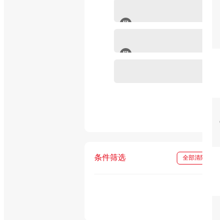
mRNA-LNP产品
细胞因子
重组蛋白
In vivo级抗体试剂
条件筛选
全部清除