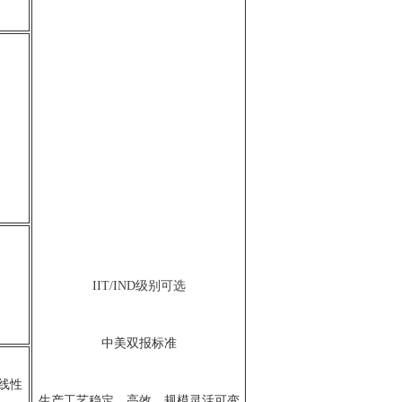
IIT/IND级别可选
中美双报标准
线性
生产工艺稳定、高效、规模灵活可变