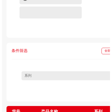
重组蛋白
In vivo级抗体试剂
条件筛选
全部
系列
货号
产品名称
系列