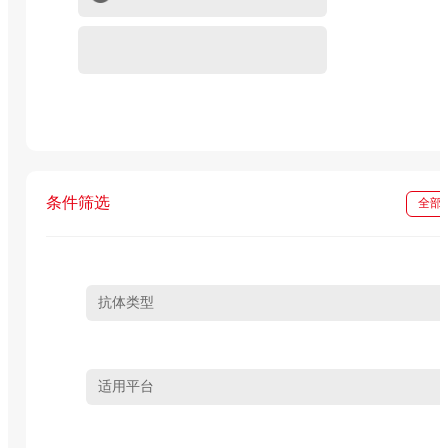
重组蛋白
In vivo级抗体试剂
条件筛选
全部
抗体类型
适用平台