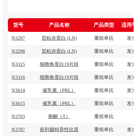
货号
产品名称
产品类型
适用
N3297
层粘连蛋白 (LN)
重组单抗
发
N3298
层粘连蛋白 (LN)
重组单抗
发
N3315
细胞角蛋白19片段
重组单抗
发
N3316
细胞角蛋白19片段
重组单抗
发
N3614
催乳素（PRL）
重组单抗
发
N3615
催乳素（PRL）
重组单抗
发
N3703
睾酮（T）
重组单抗
N3787
前列腺特异性抗原
重组单抗
发