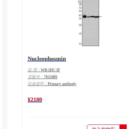
Nucleophosmin
应 用：
WB,IHC,IF
克隆号：
7H10B9
抗体类型：
Primary antibody
¥2180