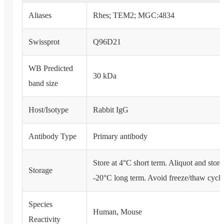
Aliases
Rhes; TEM2; MGC:4834
Swissprot
Q96D21
WB Predicted
30 kDa
band size
Host/Isotype
Rabbit IgG
Antibody Type
Primary antibody
Store at 4°C short term. Aliquot and store
Storage
-20°C long term. Avoid freeze/thaw cycle
Species
Human, Mouse
Reactivity