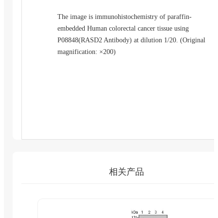
The image is immunohistochemistry of paraffin-
embedded Human colorectal cancer tissue using
P08848(RASD2 Antibody) at dilution 1/20. (Original
magnification: ×200)
相关产品