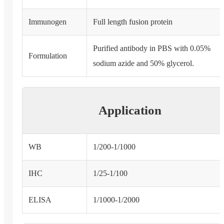
Immunogen
Full length fusion protein
Purified antibody in PBS with 0.05%
Formulation
sodium azide and 50% glycerol.
Application
WB
1/200-1/1000
IHC
1/25-1/100
ELISA
1/1000-1/2000