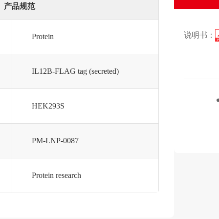
产品规范
说明书：
Protein
IL12B-FLAG tag (secreted)
HEK293S
PM-LNP-0087
Protein research