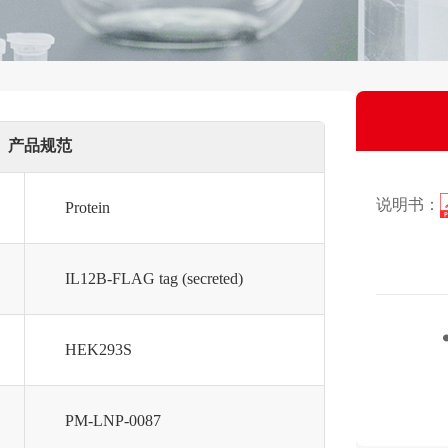
产品规范
说明书：
Protein
IL12B-FLAG tag (secreted)
HEK293S
PM-LNP-0087